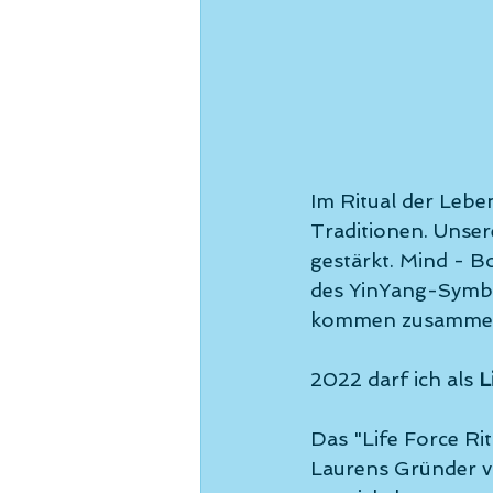
Im Ritual der Leben
Traditionen. Unser
gestärkt. Mind - Bo
des YinYang-Symbol
kommen zusammen 
2022 darf ich als 
L
Das "Life Force Ri
Laurens Gründer vo