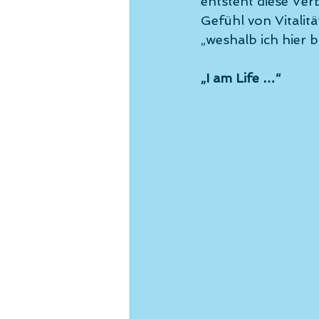
entsteht diese Ver
Gefühl von Vitalit
„weshalb ich hier b
„I am Life …“