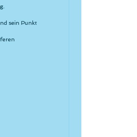
 Tai
g. 
und sein Punkt 
feren 
ng