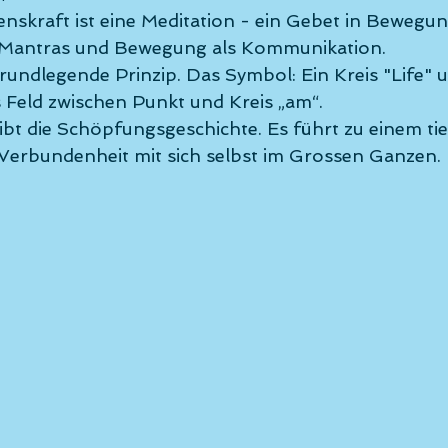
konzept
Burn Out
Shin
enskraft ist eine Meditation - ein Gebet in Bewegun
 Mantras und Bewegung als Kommunikation. 
hre Community
Evolution
 grundlegende Prinzip. Das Symbol: Ein Kreis "Life" 
as Feld zwischen Punkt und Kreis „am“. 
ibt die Schöpfungsgeschichte. Es führt zu einem tie
ion
Mediation in Bewegu
 Verbundenheit mit sich selbst im Grossen Ganzen. 
ual
Der bewohnte Körper