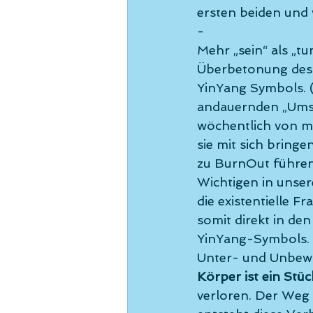
ersten beiden und 
-
Mehr „sein“ als „t
Überbetonung des 
YinYang Symbols. (
andauernden „Umst
wöchentlich von me
sie mit sich bring
zu BurnOut führen 
Wichtigen in unsere
die existentielle 
somit direkt in de
YinYang-Symbols. H
Unter- und Unbewu
Körper ist ein Stüc
verloren. Der Weg 