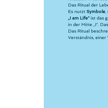
Behandlungs
Das Ritual der Leb
Es nutzt 
Symbole
,
Loslegen
I
„I am Life“
 ist das
in der Mitte „I“. D
Das Ritual beschre
Selbstregulat
Verständnis, einer
Life Force Rit