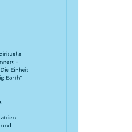
irituelle 
nnert - 
 
Die Einheit 
g Earth“ 
.
atrien 
 und 