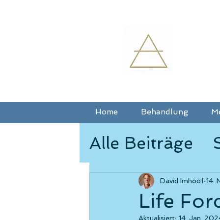
Home
Behandlung
M
Alle Beiträge
Interdiszipli
David Imhoof
14. 
Life For
Aktualisiert:
14. Jan. 202