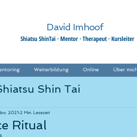
David Imhoof
Shiatsu ShinTai · Mentor · Therapeut · Kursleiter
entoring
Weiterbildung
Online
Über mic
Shiatsu Shin Tai
näre Zusammenarbeit
Nov. 2021
2 Min. Lesezeit
ce Ritual
4