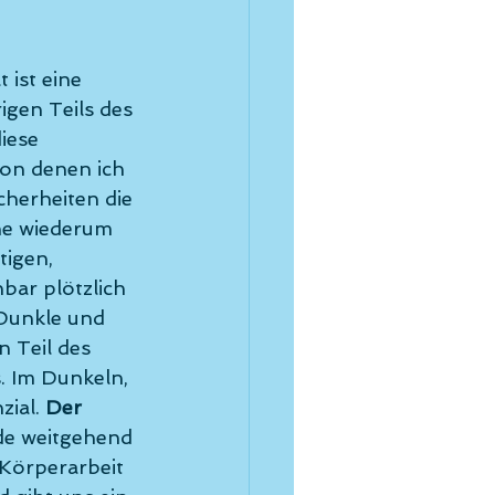
ist eine 
gen Teils des 
iese 
on denen ich 
cherheiten die 
he wiederum 
igen, 
bar plötzlich 
 Dunkle und 
 Teil des 
. Im Dunkeln, 
ial. 
Der 
de weitgehend 
Körperarbeit 