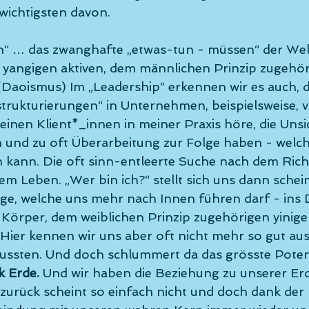
wichtigsten davon. 
un“ … das zwanghafte „etwas-tun - müssen“ der Welt 
yangigen aktiven, dem männlichen Prinzip zugehöri
Daoismus) Im „Leadership“ erkennen wir es auch, d
rukturierungen“ in Unternehmen, beispielsweise, v
inen Klient*_innen in meiner Praxis höre, die Unsi
en und zu oft Überarbeitung zur Folge haben - welc
kann. Die oft sinn-entleerte Suche nach dem Richt
m Leben. „Wer bin ich?“ stellt sich uns dann schein
Frage, welche uns mehr nach Innen führen darf - ins
n Körper, dem weiblichen Prinzip zugehörigen yinigen
ier kennen wir uns aber oft nicht mehr so gut aus
ssten. Und doch schlummert da das grösste Potenz
k Erde.
 Und wir haben die Beziehung zu unserer Er
zurück scheint so einfach nicht und doch dank der 