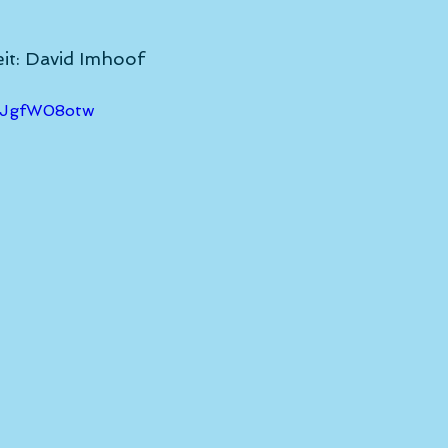
eit: David Imhoof 
OZJgfW08otw