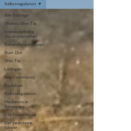
Selbstregulation
Alle Beiträge
Shiatsu Shin Tai
Interdisziplinäre
Zusammenarbeit
Behandlungskonzept
Burn Out
Shin Tai
Loslegen
Ihre Community
Evolution
Selbstregulation
Mediation in
Bewegung
Life Force Ritual
Der bewohnte
Körper