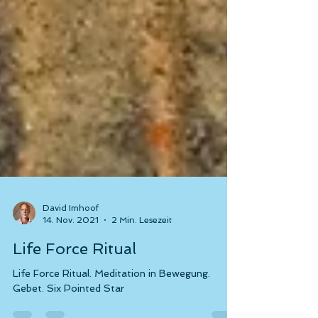
David Imhoof
14. Nov. 2021
2 Min. Lesezeit
Life Force Ritual
Life Force Ritual. Meditation in Bewegung.
Gebet. Six Pointed Star