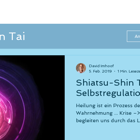
n Tai
An
menarbeit
David Imhoof
5. Feb. 2019
1 Min. Leseze
Shiatsu-Shin Tai: Evolu
Burn Out
Shin Tai
Selbstregulati
Heilung ist ein Prozess de
ity
Evolution
Wahrnehmung ... Krise –>
begleiten uns durch das L
tion in Bewegung