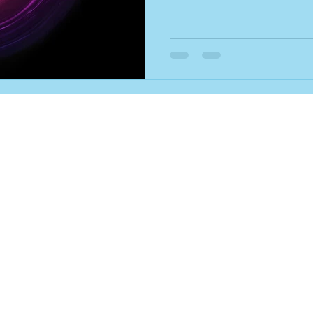
ewohnte Körper
Impre
Discl
Daten