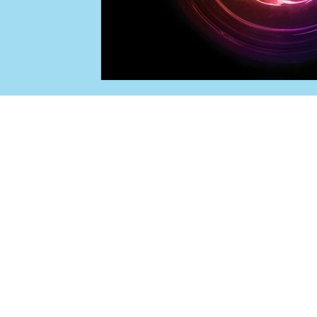
Life Force Ritual
Der b
​© 2026 by David Imhoof