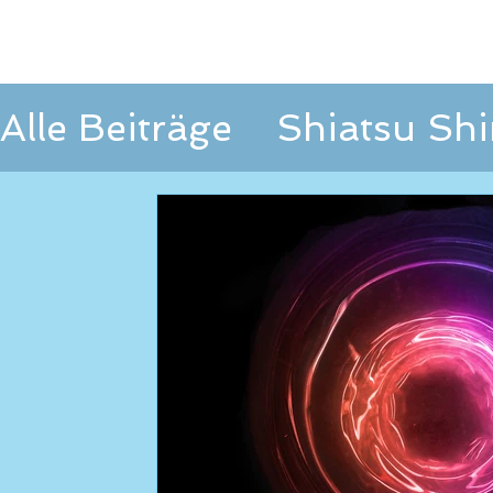
Alle Beiträge
Shiatsu Shi
Interdisziplinäre Zusam
Behandlungskonzept
Loslegen
Ihre Commun
Selbstregulation
Media