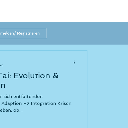
melden/ Registrieren
it
tion &
on
r sich entfaltenden
 Adaption –> Integration Krisen
eben, ob...